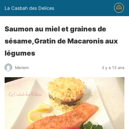
La Casbah des Delices
Saumon au miel et graines de
sésame,Gratin de Macaronis aux
légumes
Meriem
il y a 13 ans