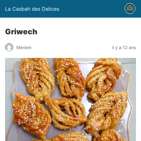
La Casbah des Delices
Griwech
Meriem
il y a 12 ans