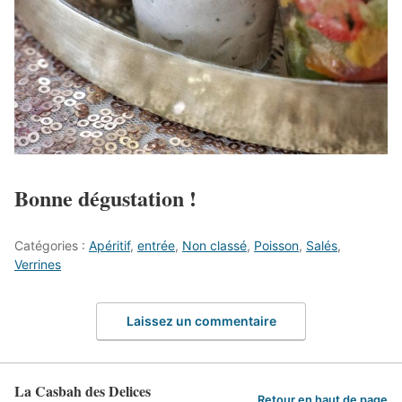
Bonne dégustation !
Catégories :
Apéritif
,
entrée
,
Non classé
,
Poisson
,
Salés
,
Verrines
Laissez un commentaire
La Casbah des Delices
Retour en haut de page