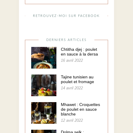
RETROUVEZ-MOI SUR FACEBOOK
DERNIERS ARTICLES
Chtitha djej : poulet
en sauce à la dersa
16 avril 2022
Tajine tunisien au
poulet et fromage
14 avril 2022
Mhawet : Croquettes
de poulet en sauce
blanche
12 avril 2022
Dolma selk :