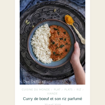
CUISINE DU MONDE
PLAT
PLATS
RIZ
/
/
/
/
VIANDE
Curry de boeuf et son riz parfumé
20 avril 2019