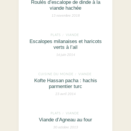
Roulés d’escalope de dinde à la
viande hachée
13 novembre 2018
PLATS
VIANDE
/
Escalopes milanaises et haricots
verts à l’ail
16 juin 2014
CUISINE DU MONDE
VIANDE
/
Kofte Hassan pacha : hachis
parmentier turc
23 avril 2014
PLATS
VIANDE
/
Viande d’Agneau au four
30 octobre 2013