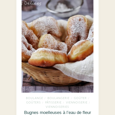
BOULANGE
BOULANGERIE
GOÛTER
/
/
/
GOÛTERS
PÂTISSERIE
VIENNOISERIE
/
/
/
VIENNOISERIES
Bugnes moelleuses à l’eau de fleur