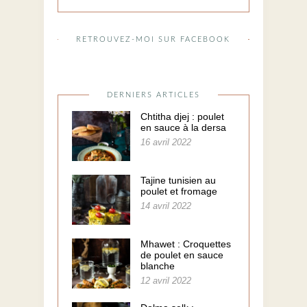
RETROUVEZ-MOI SUR FACEBOOK
DERNIERS ARTICLES
Chtitha djej : poulet
en sauce à la dersa
16 avril 2022
Tajine tunisien au
poulet et fromage
14 avril 2022
Mhawet : Croquettes
de poulet en sauce
blanche
12 avril 2022