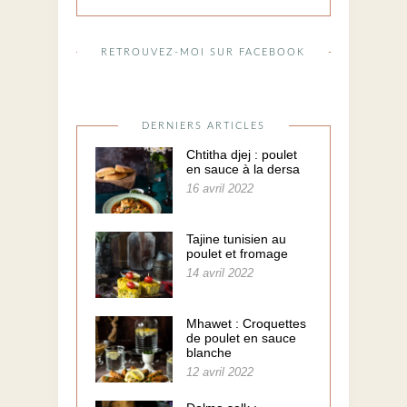
RETROUVEZ-MOI SUR FACEBOOK
DERNIERS ARTICLES
Chtitha djej : poulet
en sauce à la dersa
16 avril 2022
Tajine tunisien au
poulet et fromage
14 avril 2022
Mhawet : Croquettes
de poulet en sauce
blanche
12 avril 2022