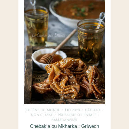
CUISINE DU MONDE
EID 2020
GÂTEAUX
/
/
/
NON CLASSÉ
PÂTISSERIE ORIENTALE
/
/
RAMADAN2020
Chebakia ou Mkharka : Griwech