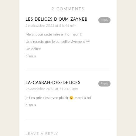
2 COMMENTS
LES DÉLICES D'OUM ZAYNEB
Reply
26 décembre 2013 at 8 h 44 min
Merci pour cette mise à l’honneur !!
Une recette que je conseille vivement ^^
Un délice
bisous
LA-CASBAH-DES-DÉLICES
Reply
26 décembre 2013 at 11 h 02 min
je t’en prie c’est avec plaisir
merci à toi
bisous
LEAVE A REPLY