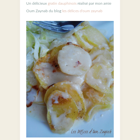
Un délicieux
gratin dauphinois
réalisé par mon amie
Oum Zaynab du blog
les délices d'oum zaynab