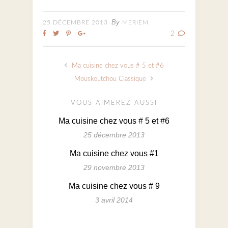
By
25 DÉCEMBRE 2013
MERIEM
2
Ma cuisine chez vous # 5 et #6
Mouskoutchou Classique
VOUS AIMEREZ AUSSI
Ma cuisine chez vous # 5 et #6
25 décembre 2013
Ma cuisine chez vous #1
29 novembre 2013
Ma cuisine chez vous # 9
3 avril 2014