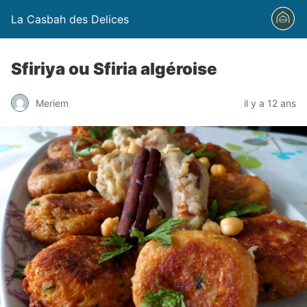
La Casbah des Delices
Sfiriya ou Sfiria algéroise
Meriem
il y a 12 ans