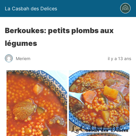
La Casbah des Delices
Berkoukes: petits plombs aux
légumes
Meriem
il y a 13 ans