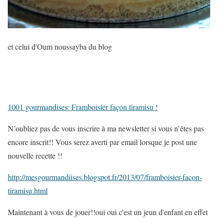
et celui d'Oum noussayba du blog
1001 gourmandises: Framboisier façon tiramisu !
N’oubliez pas de vous inscrire à ma newsletter si vous n’êtes pas
encore inscrit!! Vous serez averti par email lorsque je post une
nouvelle recette !!
http://mesgourmandiises.blogspot.fr/2013/07/framboisier-facon-
tiramisu.html
Maintenant à vous de jouer!!oui oui c'est un jeun d'enfant en effet