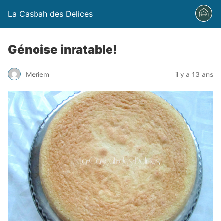
La Casbah des Delices
Génoise inratable!
Meriem
il y a 13 ans