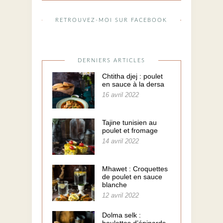
RETROUVEZ-MOI SUR FACEBOOK
DERNIERS ARTICLES
Chtitha djej : poulet
en sauce à la dersa
16 avril 2022
Tajine tunisien au
poulet et fromage
14 avril 2022
Mhawet : Croquettes
de poulet en sauce
blanche
12 avril 2022
Dolma selk :
boulettes d’épinards