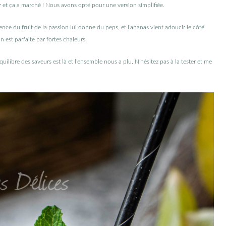
er et ça a marché ! Nous avons opté pour une version simplifiée.
sence du fruit de la passion lui donne du peps, et l’ananas vient adoucir le côté
n est parfaite par fortes chaleurs.
quilibre des saveurs est là et l’ensemble nous a plu. N’hésitez pas à la tester et me