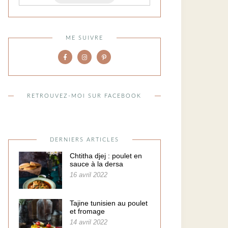
ME SUIVRE
RETROUVEZ-MOI SUR FACEBOOK
DERNIERS ARTICLES
Chtitha djej : poulet en
sauce à la dersa
16 avril 2022
Tajine tunisien au poulet
et fromage
14 avril 2022