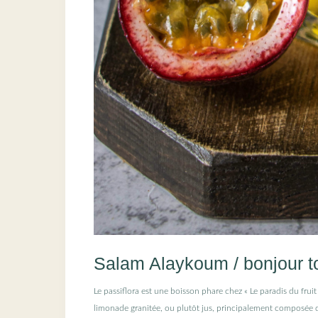
Salam Alaykoum / bonjour t
Le passiflora est une boisson phare chez « Le paradis du fru
limonade granitée, ou plutôt jus, principalement composée d