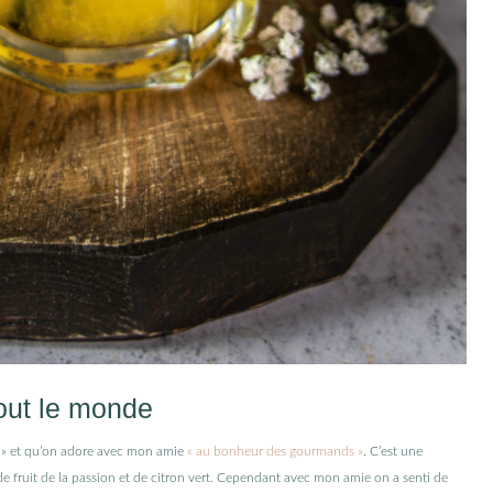
out le monde
it » et qu’on adore avec mon amie
« au bonheur des gourmands »
. C’est une
e fruit de la passion et de citron vert. Cependant avec mon amie on a senti de