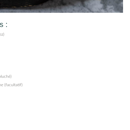
s :
ez)
pluché)
e (facultatif)