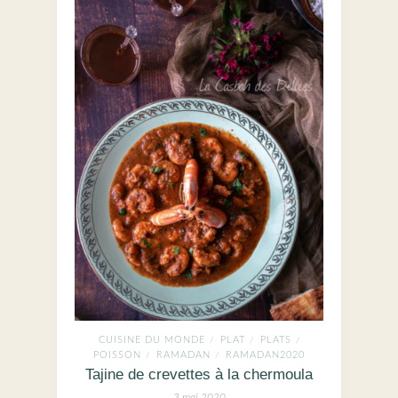
CUISINE DU MONDE
PLAT
PLATS
/
/
/
POISSON
RAMADAN
RAMADAN2020
/
/
Tajine de crevettes à la chermoula
3 mai 2020