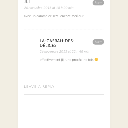
JIJI
Reply
26 novembre 2013 at 18 h 20 min
avec un caramelce serai encore meilleur .
LA-CASBAH-DES-
Reply
DÉLICES
26 novembre 2013 at 22 h 48 min
effectivement jiji,une prochaine fois
LEAVE A REPLY