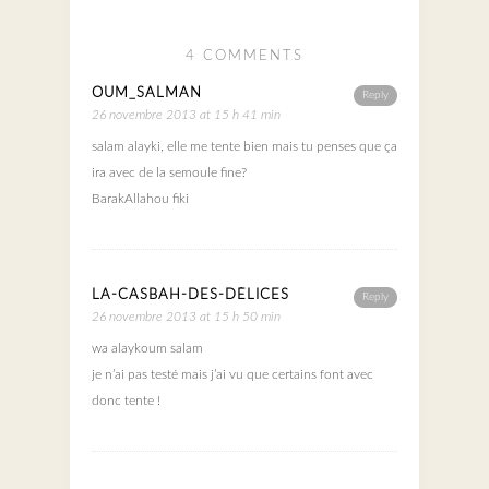
4 COMMENTS
OUM_SALMAN
Reply
26 novembre 2013 at 15 h 41 min
salam alayki, elle me tente bien mais tu penses que ça
ira avec de la semoule fine?
BarakAllahou fiki
LA-CASBAH-DES-DÉLICES
Reply
26 novembre 2013 at 15 h 50 min
wa alaykoum salam
je n’ai pas testé mais j’ai vu que certains font avec
donc tente !