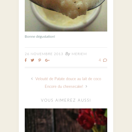
Bonne dégustation!
By
26 NOVEMBRE 2013
MERIEM
4
Velouté de Patate douce au lait de coco
Encore du cheesecake!
VOUS AIMEREZ AUSSI