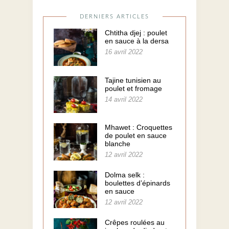
DERNIERS ARTICLES
Chtitha djej : poulet
en sauce à la dersa
16 avril 2022
Tajine tunisien au
poulet et fromage
14 avril 2022
Mhawet : Croquettes
de poulet en sauce
blanche
12 avril 2022
Dolma selk :
boulettes d’épinards
en sauce
12 avril 2022
Crêpes roulées au