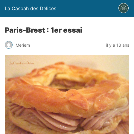
La Casbah des Delices
Paris-Brest : 1er essai
Meriem
il y a 13 ans