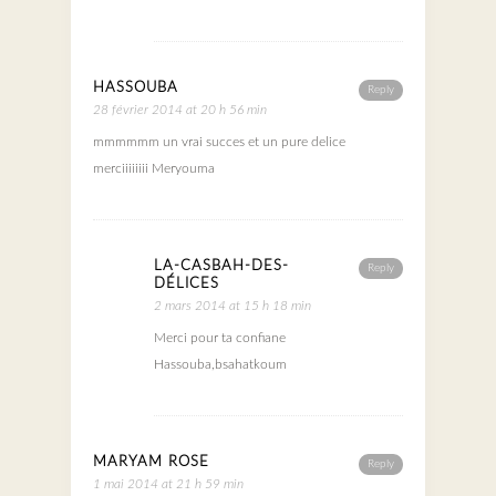
HASSOUBA
Reply
28 février 2014 at 20 h 56 min
mmmmmm un vrai succes et un pure delice
merciiiiiiii Meryouma
LA-CASBAH-DES-
Reply
DÉLICES
2 mars 2014 at 15 h 18 min
Merci pour ta confiane
Hassouba,bsahatkoum
MARYAM ROSE
Reply
1 mai 2014 at 21 h 59 min