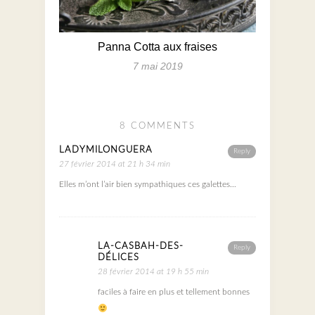
Panna Cotta aux fraises
7 mai 2019
8 COMMENTS
LADYMILONGUERA
Reply
27 février 2014 at 21 h 34 min
Elles m’ont l’air bien sympathiques ces galettes…
LA-CASBAH-DES-
Reply
DÉLICES
28 février 2014 at 19 h 55 min
faciles à faire en plus et tellement bonnes