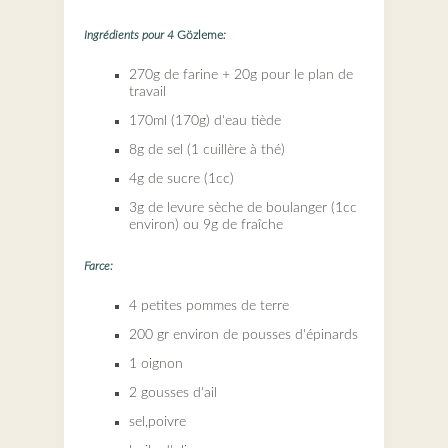
Ingrédients pour 4
Gözleme
:
270g de farine + 20g pour le plan de
travail
170ml (170g) d'eau tiède
8g de sel (1 cuillère à thé)
4g de sucre (1cc)
3g de levure sèche de boulanger (1cc
environ) ou 9g de fraîche
​Farce:
4 petites pommes de terre
200 gr environ de pousses d'épinards
1 oignon
2 gousses d'ail
sel,poivre