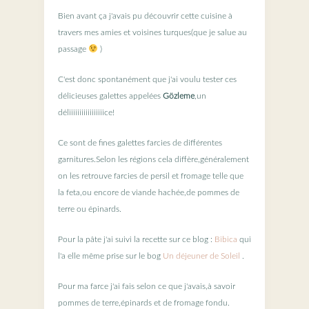
Bien avant ça j'avais pu découvrir cette cuisine à
travers mes amies et voisines turques(que je salue au
passage
)
C'est donc spontanément que j'ai voulu tester ces
délicieuses galettes appelées
Gözleme
,un
déliiiiiiiiiiiiiiiiice!
Ce sont de fines galettes farcies de différentes
garnitures.Selon les régions cela diffère,généralement
on les retrouve farcies de persil et fromage telle que
la feta,ou encore de viande hachée,de pommes de
terre ou épinards.
Pour la pâte j'ai suivi la recette sur ce blog :
Bibica
qui
l'a elle même prise sur le bog
Un déjeuner de Soleil
.
Pour ma farce j'ai fais selon ce que j'avais,à savoir
pommes de terre,épinards et de fromage fondu.