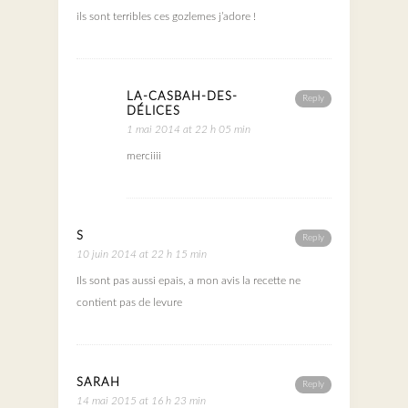
ils sont terribles ces gozlemes j’adore !
LA-CASBAH-DES-
Reply
DÉLICES
1 mai 2014 at 22 h 05 min
merciiii
S
Reply
10 juin 2014 at 22 h 15 min
Ils sont pas aussi epais, a mon avis la recette ne
contient pas de levure
SARAH
Reply
14 mai 2015 at 16 h 23 min