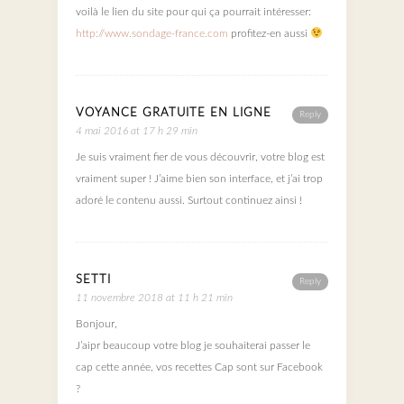
voilà le lien du site pour qui ça pourrait intéresser:
http://www.sondage-france.com
profitez-en aussi
VOYANCE GRATUITE EN LIGNE
Reply
4 mai 2016 at 17 h 29 min
Je suis vraiment fier de vous découvrir, votre blog est
vraiment super ! J’aime bien son interface, et j’ai trop
adoré le contenu aussi. Surtout continuez ainsi !
SETTI
Reply
11 novembre 2018 at 11 h 21 min
Bonjour,
J’aipr beaucoup votre blog je souhaiterai passer le
cap cette année, vos recettes Cap sont sur Facebook
?