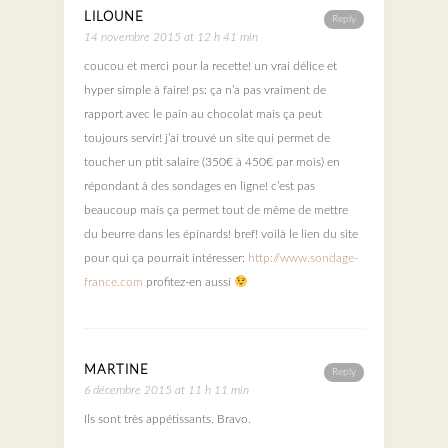
LILOUNE
Reply
14 novembre 2015 at 12 h 41 min
coucou et merci pour la recette! un vrai délice et
hyper simple à faire! ps: ça n’a pas vraiment de
rapport avec le pain au chocolat mais ça peut
toujours servir! j’ai trouvé un site qui permet de
toucher un ptit salaire (350€ à 450€ par mois) en
répondant à des sondages en ligne! c’est pas
beaucoup mais ça permet tout de même de mettre
du beurre dans les épinards! bref! voilà le lien du site
pour qui ça pourrait intéresser:
http://www.sondage-
france.com
profitez-en aussi
MARTINE
Reply
6 décembre 2015 at 11 h 11 min
Ils sont très appétissants. Bravo.