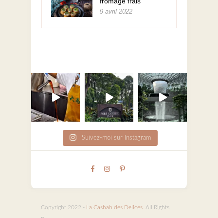
fromage frais
9 avril 2022
Suivez-moi sur Instagram
Copyright 2022 -
La Casbah des Delices
. All Rights