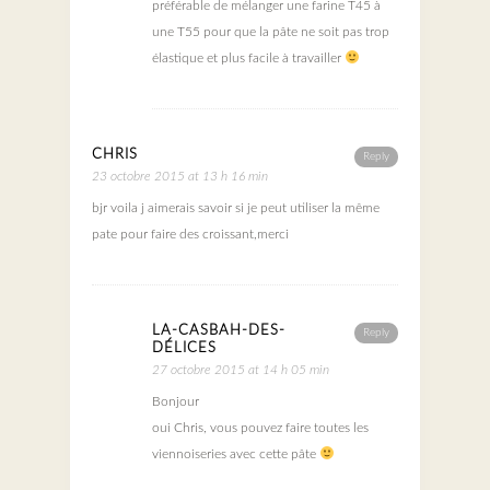
préférable de mélanger une farine T45 à
une T55 pour que la pâte ne soit pas trop
élastique et plus facile à travailler
CHRIS
Reply
23 octobre 2015 at 13 h 16 min
bjr voila j aimerais savoir si je peut utiliser la même
pate pour faire des croissant,merci
LA-CASBAH-DES-
Reply
DÉLICES
27 octobre 2015 at 14 h 05 min
Bonjour
oui Chris, vous pouvez faire toutes les
viennoiseries avec cette pâte