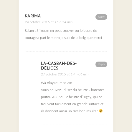
KARIMA
Reply
24 octobre 2015 at 15 h 54 min
Salam a3likoum en peut trouver ou le beure de
tourage a part le metro je suis de la belgique merci
LA-CASBAH-DES-
Reply
DÉLICES
27 octobre 2015 at 14 h 06 min
Wa Alaykoum salam
Vous pouvez utiliser du beurre Charentes
poitou AOP ou le beurre d’isigny, qui se
trouvent facilement en grande surface et
ils donnent aussi un très bon résultat