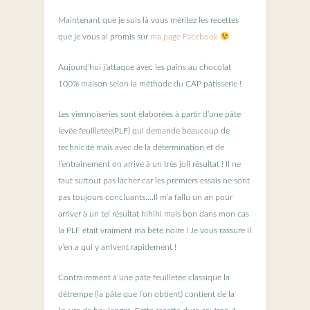
Maintenant que je suis là vous méritez les recettes
que je vous ai promis sur
ma page Facebook
Aujourd’hui j’attaque avec les pains au chocolat
100% maison selon la méthode du CAP pâtisserie !
Les viennoiseries sont élaborées à partir d’une pâte
levée feuilletée(PLF) qui demande beaucoup de
technicité mais avec de la détermination et de
l’entrainement on arrive à un très joli résultat ! Il ne
faut surtout pas lâcher car les premiers essais ne sont
pas toujours concluants….Il m’a fallu un an pour
arriver à un tel résultat hihihi mais bon dans mon cas
la PLF était vraiment ma bête noire ! Je vous rassure il
y’en a qui y arrivent rapidement !
Contrairement à une pâte feuilletée classique la
détrempe (la pâte que l’on obtient) contient de la