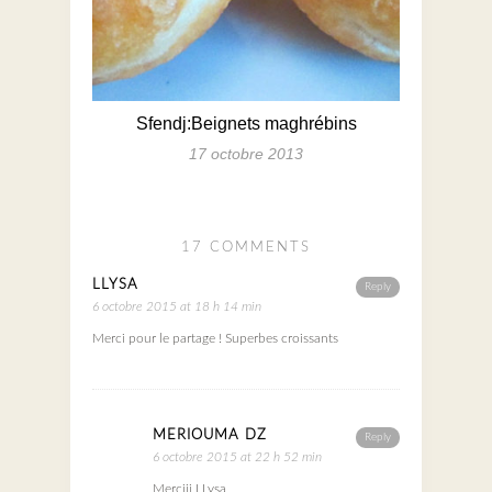
Sfendj:Beignets maghrébins
17 octobre 2013
17 COMMENTS
LLYSA
Reply
6 octobre 2015 at 18 h 14 min
Merci pour le partage ! Superbes croissants
MERIOUMA DZ
Reply
6 octobre 2015 at 22 h 52 min
Merciii LLysa