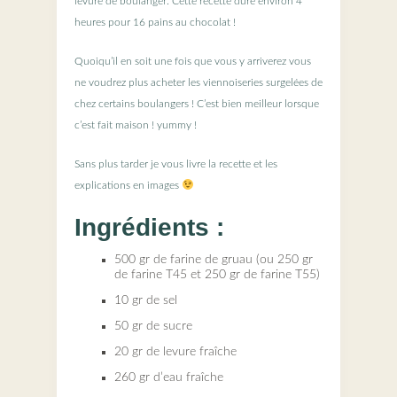
levure de boulanger. Cette recette dure environ 4
heures pour 16 pains au chocolat !
Quoiqu’il en soit une fois que vous y arriverez vous
ne voudrez plus acheter les viennoiseries surgelées de
chez certains boulangers ! C’est bien meilleur lorsque
c’est fait maison ! yummy !
Sans plus tarder je vous livre la recette et les
explications en images
Ingrédients :
500 gr de farine de gruau (ou 250 gr
de farine T45 et 250 gr de farine T55)
10 gr de sel
50 gr de sucre
20 gr de levure fraîche
260 gr d’eau fraîche