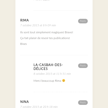
RIMA
Reply
7 octobre 2015 at 8 h 09 min
Ils sont tout simplement magiques! Bravo!
Ça fait plaisir de revoir tes publications!
Bises
LA-CASBAH-DES-
Reply
DÉLICES
8 octobre 2015 at 11 h 51 min
Merci beaucoup Rima
NINA
Reply
7 octobre 2015 at 20 h 18 min