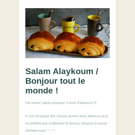
Salam Alaykoum /
Bonjour tout le
monde !
Me revoici après presque 5 mois d’absence !!!
Il s’en est passé des choses durant mon absence et je
ne préfère pas m’attarder là dessus, laissons le passé
derrière nous ^_^ !