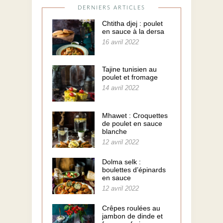
DERNIERS ARTICLES
Chtitha djej : poulet
en sauce à la dersa
16 avril 2022
Tajine tunisien au
poulet et fromage
14 avril 2022
Mhawet : Croquettes
de poulet en sauce
blanche
12 avril 2022
Dolma selk :
boulettes d’épinards
en sauce
12 avril 2022
Crêpes roulées au
jambon de dinde et