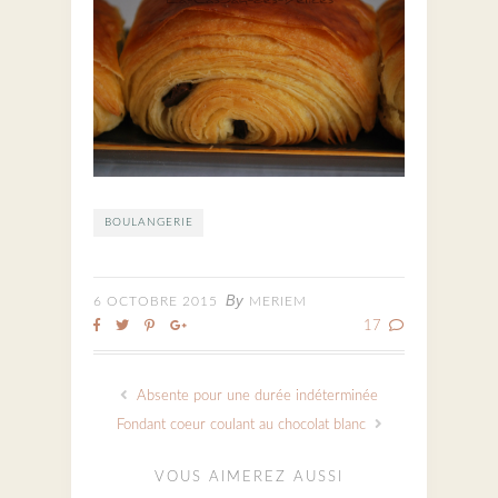
BOULANGERIE
By
6 OCTOBRE 2015
MERIEM
17
Absente pour une durée indéterminée
Fondant coeur coulant au chocolat blanc
VOUS AIMEREZ AUSSI