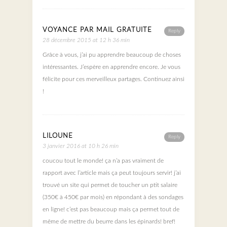
VOYANCE PAR MAIL GRATUITE
Reply
28 décembre 2015 at 12 h 36 min
Grâce à vous, j’ai pu apprendre beaucoup de choses
intéressantes. J’espère en apprendre encore. Je vous
félicite pour ces merveilleux partages. Continuez ainsi
!
LILOUNE
Reply
3 janvier 2016 at 10 h 26 min
coucou tout le monde! ça n’a pas vraiment de
rapport avec l’article mais ça peut toujours servir! j’ai
trouvé un site qui permet de toucher un ptit salaire
(350€ à 450€ par mois) en répondant à des sondages
en ligne! c’est pas beaucoup mais ça permet tout de
même de mettre du beurre dans les épinards! bref!