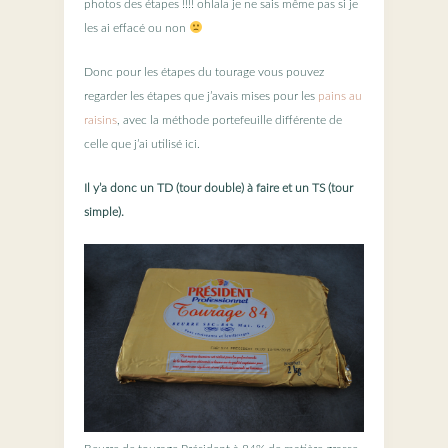
photos des étapes !!!! ohlala je ne sais même pas si je
les ai effacé ou non
Donc pour les étapes du tourage vous pouvez
regarder les étapes que j’avais mises pour les
pains au
raisins
, avec la méthode portefeuille différente de
celle que j’ai utilisé ici.
Il y’a donc un TD (tour double) à faire et un TS (tour
simple).