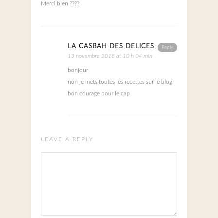
Merci bien ????
LA CASBAH DES DÉLICES
Reply
13 novembre 2018 at 10 h 04 min
bonjour
non je mets toutes les recettes sur le blog
bon courage pour le cap
LEAVE A REPLY