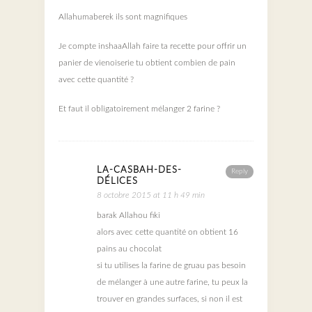
Allahumaberek ils sont magnifiques
Je compte inshaaAllah faire ta recette pour offrir un
panier de vienoiserie tu obtient combien de pain
avec cette quantité ?
Et faut il obligatoirement mélanger 2 farine ?
LA-CASBAH-DES-
Reply
DÉLICES
8 octobre 2015 at 11 h 49 min
barak Allahou fiki
alors avec cette quantité on obtient 16
pains au chocolat
si tu utilises la farine de gruau pas besoin
de mélanger à une autre farine, tu peux la
trouver en grandes surfaces, si non il est