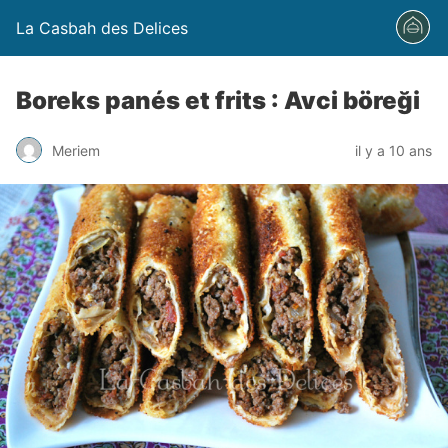
La Casbah des Delices
Boreks panés et frits : Avci böreği
Meriem
il y a 10 ans