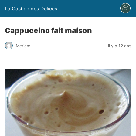
La Casbah des Delices
Cappuccino fait maison
Meriem
il y a 12 ans