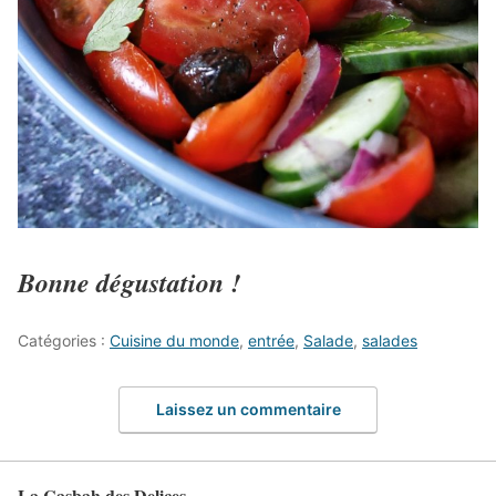
Bonne dégustation !
Catégories :
Cuisine du monde
,
entrée
,
Salade
,
salades
Laissez un commentaire
La Casbah des Delices