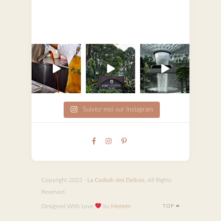
Suivez-moi sur Instagram
Copyright 2022 -
La Casbah des Delices
. All Rights
Reserved.
Designed With Love
by
Meriem
TOP