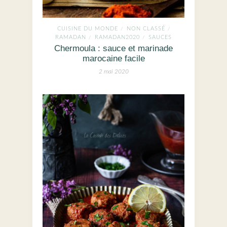
CUISINE DU MONDE
NON CLASSÉ
/
/
RAMADAN
RAMADAN2020
SAUCES
/
/
Chermoula : sauce et marinade
marocaine facile
2 mai 2020