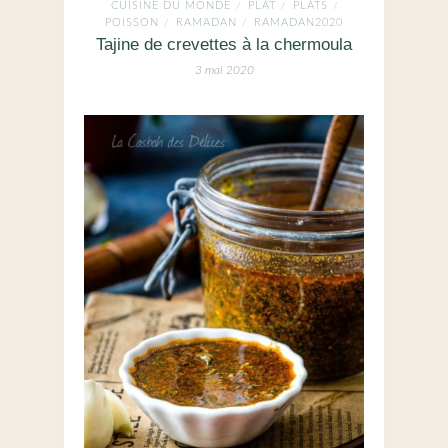
CUISINE DU MONDE
PLAT
PLATS
/
/
/
POISSON
RAMADAN
RAMADAN2020
/
/
Tajine de crevettes à la chermoula
3 mai 2020