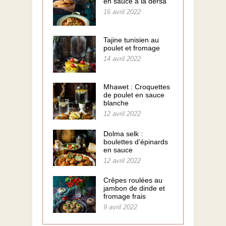
en sauce à la dersa
16 avril 2022
Tajine tunisien au
poulet et fromage
14 avril 2022
Mhawet : Croquettes
de poulet en sauce
blanche
12 avril 2022
Dolma selk :
boulettes d’épinards
en sauce
12 avril 2022
Crêpes roulées au
jambon de dinde et
fromage frais
9 avril 2022