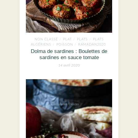
NON CLASSÉ
PLAT
PLATS
PLATS
/
/
/
ALGÉRIENS
POISSON
RAMADAN2020
/
/
Dolma de sardines : Boulettes de
sardines en sauce tomate
14 avril 2020