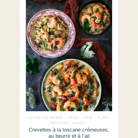
CUISINE DU MONDE
PÂTES
PLAT
PLATS
/
/
/
/
POISSON
SAUCES
/
Crevettes à la toscane crémeuses,
au beurre et à l’ail