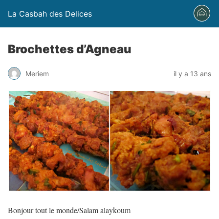
La Casbah des Delices
Brochettes d’Agneau
Meriem
il y a 13 ans
Bonjour tout le monde/Salam alaykoum