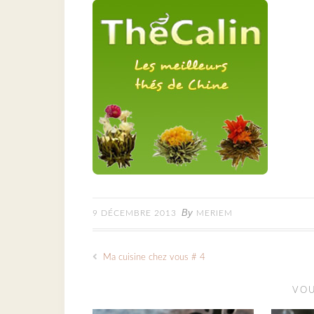
By
9 DÉCEMBRE 2013
MERIEM
Ma cuisine chez vous # 4
VOU