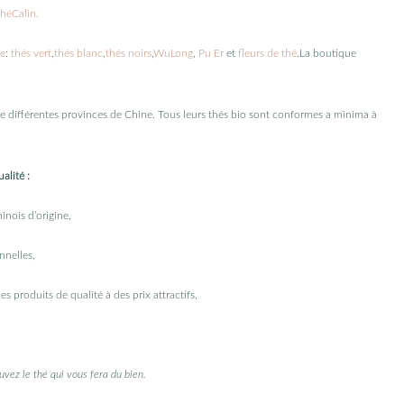
héCalin.
ne
:
thés vert
,
thés blanc
,
thés noirs
,
WuLong
,
Pu Er
et
fleurs de thé
.La boutique
 différentes provinces de Chine. Tous leurs thés bio sont conformes a minima à
alité :
inois d’origine,
nnelles,
 produits de qualité à des prix attractifs,
ouvez le thé qui vous fera du bien.