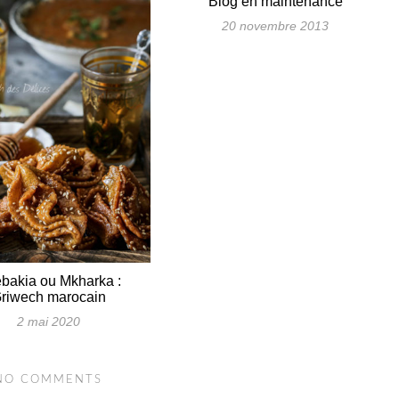
Blog en maintenance
20 novembre 2013
bakia ou Mkharka :
riwech marocain
2 mai 2020
NO COMMENTS