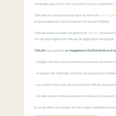
Je partage aujourd'hui avec vous,mon nouveau partenaire:
T
ThéCalin est une boutique en ligne de vente de
thés de Chi
propose également des accessoires tels que les théières.
ThéCalin propose toute une gamme de
thés bio
provenant de
l'un des trois règlements officiels de l'agriculture biologique.
Thécalin
vous garantit
un engagement d'authenticité et de qu
– l’origine des thés qui proviennent uniquement du terroir ch
– le respect des méthodes chinoises de manufacture traditio
– un contact direct avec les manufactures afin de proposer des
– de sélectionner méticuleusement les thés qu'ils proposent.
En un clic allez à la rencontre de cette culture millénaire et retr