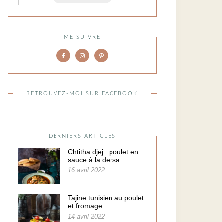
ME SUIVRE
RETROUVEZ-MOI SUR FACEBOOK
DERNIERS ARTICLES
Chtitha djej : poulet en
sauce à la dersa
16 avril 2022
Tajine tunisien au poulet
et fromage
14 avril 2022