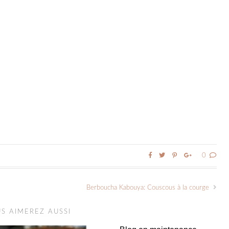
0
Berboucha Kabouya: Couscous à la courge
S AIMEREZ AUSSI