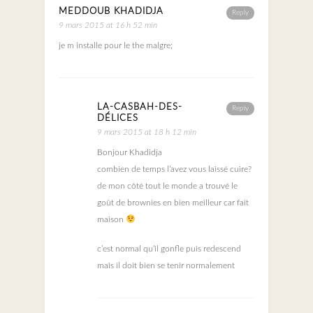
MEDDOUB KHADIDJA
Reply
9 mars 2015 at 16 h 52 min
je m installe pour le the malgre;
LA-CASBAH-DES-
Reply
DÉLICES
9 mars 2015 at 18 h 12 min
Bonjour Khadidja
combien de temps l’avez vous laissé cuire?
de mon côté tout le monde a trouvé le
goût de brownies en bien meilleur car fait
maison
c’est normal qu’il gonfle puis redescend
mais il doit bien se tenir normalement