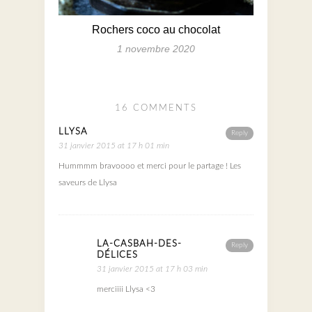
Rochers coco au chocolat
1 novembre 2020
16 COMMENTS
LLYSA
Reply
31 janvier 2015 at 17 h 01 min
Hummmm bravoooo et merci pour le partage ! Les
saveurs de Llysa
LA-CASBAH-DES-
Reply
DÉLICES
31 janvier 2015 at 17 h 03 min
merciiii Llysa <3