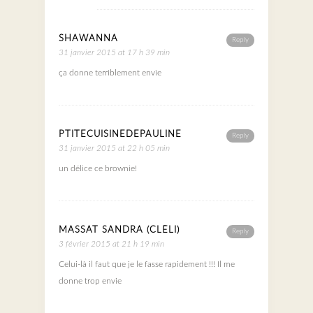
SHAWANNA
Reply
31 janvier 2015 at 17 h 39 min
ça donne terriblement envie
PTITECUISINEDEPAULINE
Reply
31 janvier 2015 at 22 h 05 min
un délice ce brownie!
MASSAT SANDRA (CLÉLI)
Reply
3 février 2015 at 21 h 19 min
Celui-là il faut que je le fasse rapidement !!! Il me
donne trop envie