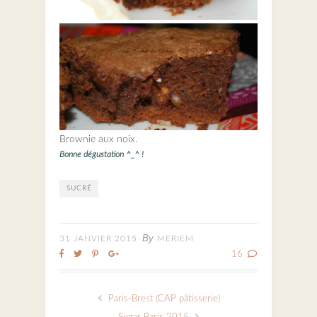
Brownie aux noix.
Bonne dégustation ^_^ !
SUCRÉ
By
31 JANVIER 2015
MERIEM
16
Paris-Brest (CAP pâtisserie)