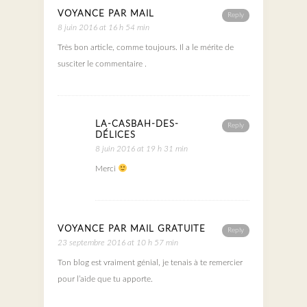
VOYANCE PAR MAIL
Reply
8 juin 2016 at 16 h 54 min
Très bon article, comme toujours. Il a le mérite de
susciter le commentaire .
LA-CASBAH-DES-
Reply
DÉLICES
8 juin 2016 at 19 h 31 min
Merci
VOYANCE PAR MAIL GRATUITE
Reply
23 septembre 2016 at 10 h 57 min
Ton blog est vraiment génial, je tenais à te remercier
pour l’aide que tu apporte.