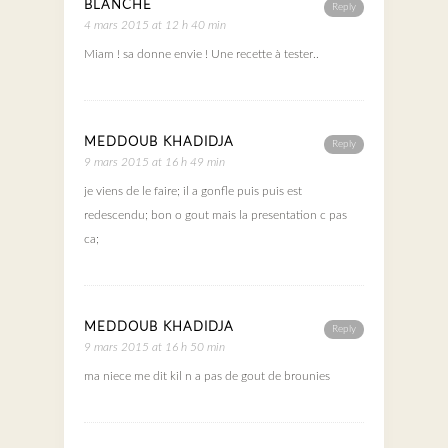
BLANCHE
Reply
4 mars 2015 at 12 h 40 min
Miam ! sa donne envie ! Une recette à tester..
MEDDOUB KHADIDJA
Reply
9 mars 2015 at 16 h 49 min
je viens de le faire; il a gonfle puis puis est
redescendu; bon o gout mais la presentation c pas
ca;
MEDDOUB KHADIDJA
Reply
9 mars 2015 at 16 h 50 min
ma niece me dit kil n a pas de gout de brounies