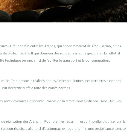
tures. A mi-chemin entre les Arabes, qui consommaient du riz au safran, et les
 de Sicile, Frédéric II qui donnera des rondeurs à leur aspect final. En effet, il
ette technique permet ainsi de faciliter le transport et la consommation,
 veille. Traditionnelle réalisés par les aînées siciliennes, ces dernières n’ont pas
ur dextérité suffit à faire des cônes parfaits.
les sont devenues un incontournable de la street-food sicilienne. Ainsi, trouver
 réalisation des Arancini. Pour bien les réussir, il est primordial d’utiliser un riz
 riz pour risotto. J’ai choisi d’accompagner les arancini d’une petite sauce tomate