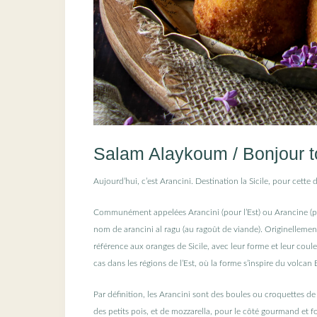
Salam Alaykoum / Bonjour t
Aujourd’hui, c’est Arancini. Destination la Sicile, pour cette 
Communément appelées Arancini (pour l’Est) ou Arancine (pour
nom de arancini al ragu (au ragoût de viande). Originellement,
référence aux oranges de Sicile, avec leur forme et leur coul
cas dans les régions de l’Est, où la forme s’inspire du volcan 
Par définition, les Arancini sont des boules ou croquettes d
des petits pois, et de mozzarella, pour le côté gourmand et f