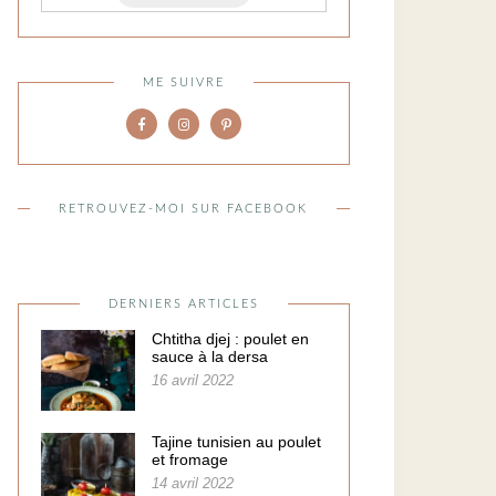
ME SUIVRE
RETROUVEZ-MOI SUR FACEBOOK
DERNIERS ARTICLES
Chtitha djej : poulet en
sauce à la dersa
16 avril 2022
Tajine tunisien au poulet
et fromage
14 avril 2022