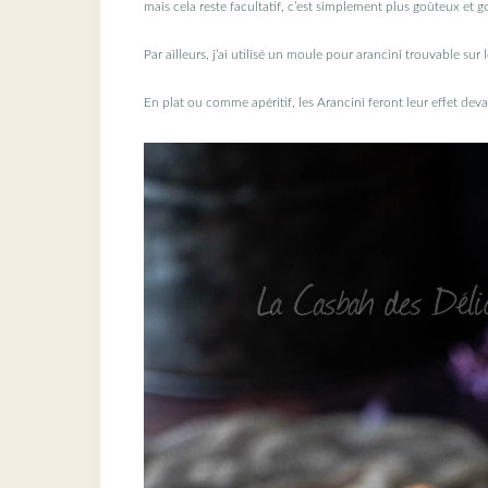
mais cela reste facultatif, c’est simplement plus goûteux et
Par ailleurs, j’ai utilisé un moule pour arancini trouvable su
En plat ou comme apéritif, les Arancini feront leur effet dev