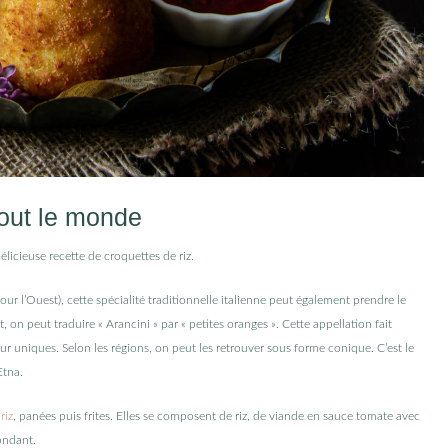
out le monde
délicieuse recette de croquettes de riz.
 l’Ouest), cette spécialité traditionnelle italienne peut également prendre le
 on peut traduire « Arancini » par « petites oranges ». Cette appellation fait
eur uniques. Selon les régions, on peut les retrouver sous forme conique. C’est le
Etna.
e
riz
, panées puis frites. Elles se composent de riz, de viande en sauce tomate avec
ondant.