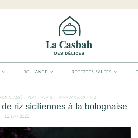
BOULANGE
RECETTES SALÉES
NON CLASSÉ
PLAT
PLATS
RAMADAN2020
RIZ
/
/
/
/
 de riz siciliennes à la bolognaise
12 avril 2020