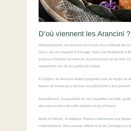
D’où viennent les Arancini ?
Historiquement, les arancini sont issues d’un mélange de cul
Grecs, qui ont importé le fromage. Mais c’est finalement le Roi
proposa d’enrober les arancini de panure puis de les frire. C
notamment lors de ses parties de chasse.
A l’origine, les Arancini étaient préparées avec le risotto de la
besoin de moule pour donner une jolie forme à leur produit. Le
Actuellement, la popularité de ces croquettes est telle, qu’el
des arancini dans les cafés devient un jeu d’enfant.
Après la théorie, la pratique. Passons maintenant aux étapes de
collant/pâteux. Vous pouvez utilisez le riz de Camargue ou le