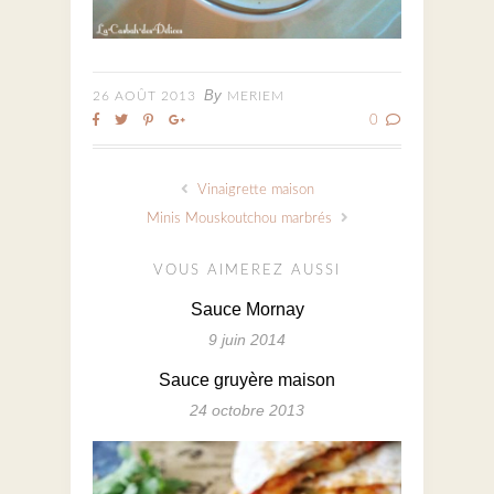
By
26 AOÛT 2013
MERIEM
0
Vinaigrette maison
Minis Mouskoutchou marbrés
VOUS AIMEREZ AUSSI
Sauce Mornay
9 juin 2014
Sauce gruyère maison
24 octobre 2013