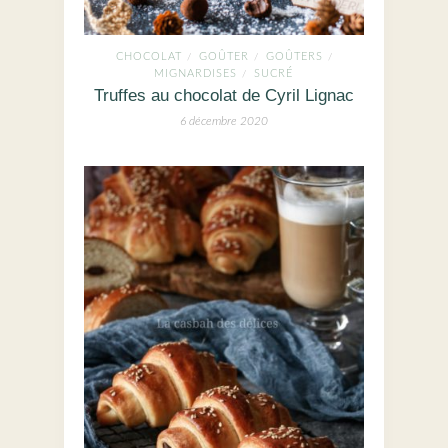
CHOCOLAT
GOÛTER
GOÛTERS
/
/
/
MIGNARDISES
SUCRÉ
/
Truffes au chocolat de Cyril Lignac
6 décembre 2020