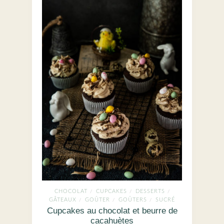
CHOCOLAT
CUPCAKES
DESSERTS
/
/
/
GÂTEAUX
GOÛTER
GOÛTERS
SUCRÉ
/
/
/
Cupcakes au chocolat et beurre de
cacahuètes