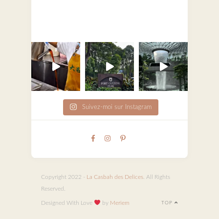
Suivez-moi sur Instagram
Copyright 2022 -
La Casbah des Delices
. All Rights
Reserved.
Designed With Love
by
Meriem
TOP