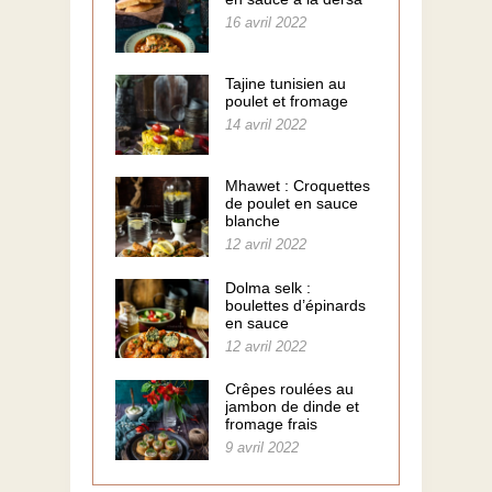
16 avril 2022
Tajine tunisien au
poulet et fromage
14 avril 2022
Mhawet : Croquettes
de poulet en sauce
blanche
12 avril 2022
Dolma selk :
boulettes d’épinards
en sauce
12 avril 2022
Crêpes roulées au
jambon de dinde et
fromage frais
9 avril 2022