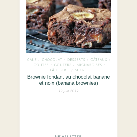
CAKE
CHOCOLAT
DESSERTS
GÂTEAUX
/
/
/
/
GOÛTER
GOÛTERS
MIGNARDISES
/
/
/
PÂTISSERIE
SUCRÉ
/
Brownie fondant au chocolat banane
et noix (banana brownies)
12 juin 2019
NEWSLETTER