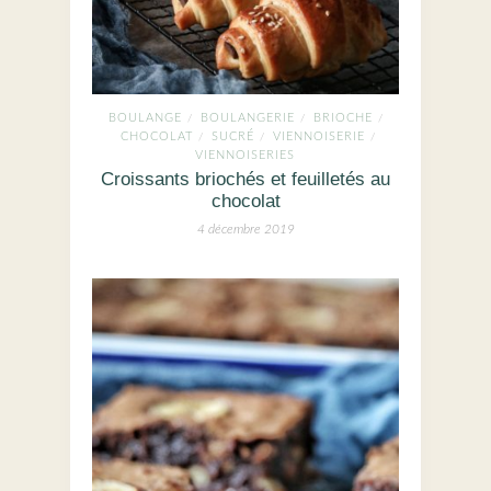
BOULANGE
BOULANGERIE
BRIOCHE
/
/
/
CHOCOLAT
SUCRÉ
VIENNOISERIE
/
/
/
VIENNOISERIES
Croissants briochés et feuilletés au
chocolat
4 décembre 2019