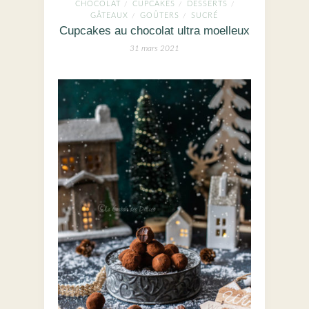
CHOCOLAT
CUPCAKES
DESSERTS
/
/
/
GÂTEAUX
GOÛTERS
SUCRÉ
/
/
Cupcakes au chocolat ultra moelleux
31 mars 2021