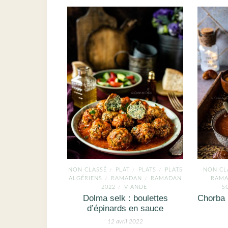
NON CLASSÉ
PLAT
PLATS
PLATS
NON CL
/
/
/
ALGÉRIENS
RAMADAN
RAMADAN
RAM
/
/
2022
VIANDE
S
/
Dolma selk : boulettes
Chorba 
d’épinards en sauce
12 avril 2022