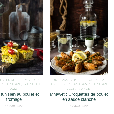
IF
CUISINE DU MONDE
NON CLASSÉ
PLAT
PLATS
PLATS
/
/
/
/
/
E
RAMADAN
RAMADAN
ALGÉRIENS
RAMADAN
RAMADAN
/
/
/
/
2022
2022
VIANDE
/
 tunisien au poulet et
Mhawet : Croquettes de poulet
fromage
en sauce blanche
14 avril 2022
12 avril 2022