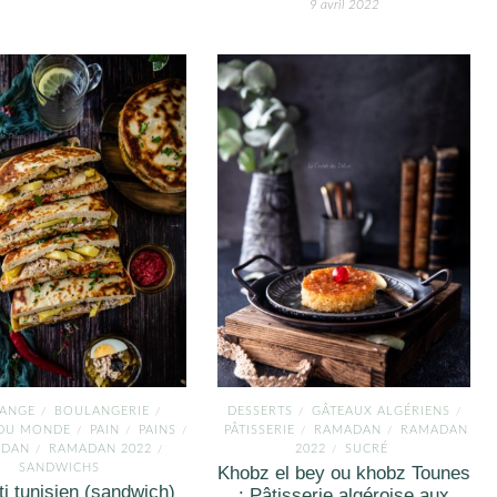
9 avril 2022
ANGE
BOULANGERIE
DESSERTS
GÂTEAUX ALGÉRIENS
/
/
/
/
 DU MONDE
PAIN
PAINS
PÂTISSERIE
RAMADAN
RAMADAN
/
/
/
/
/
ADAN
RAMADAN 2022
2022
SUCRÉ
/
/
/
SANDWICHS
Khobz el bey ou khobz Tounes
i tunisien (sandwich)
: Pâtisserie algéroise aux