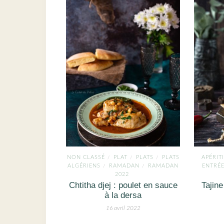
NON CLASSÉ
PLAT
PLATS
PLATS
APÉRIT
/
/
/
ALGÉRIENS
RAMADAN
RAMADAN
ENTRÉ
/
/
2022
Chtitha djej : poulet en sauce
Tajine
à la dersa
16 avril 2022