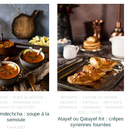
ASSÉ
PLATS ALGÉRIENS
BEIGNETS
CUISINE DU MONDE
/
/
/
/
ADAN
RAMADAN 2022
DESSERTS
GÂTEAUX
PÂTISSERIE
/
/
/
/
OUPES ET VELOUTÉS
ORIENTALE
RAMADAN
RAMADAN
/
/
2022
SUCRÉ
mdechcha : soupe à la
/
Atayef ou Qatayef frit : crêpes
semoule
syriennes fourrées
9 avril 2022