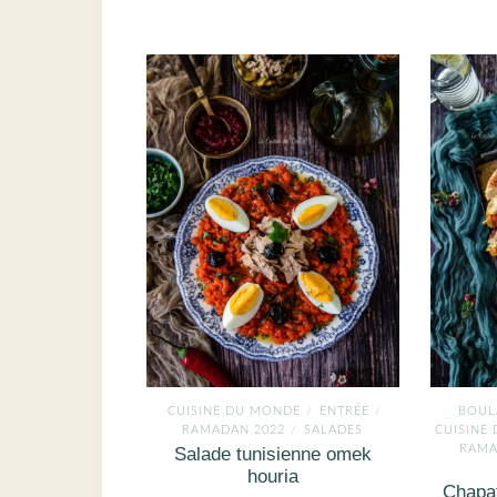
CUISINE DU MONDE
ENTRÉE
BOUL
/
/
RAMADAN 2022
SALADES
CUISINE
/
RAM
Salade tunisienne omek
houria
Chapat