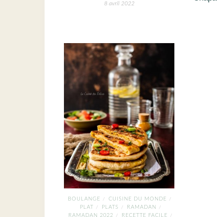
8 avril 2022
BOULANGE
CUISINE DU MONDE
/
/
PLAT
PLATS
RAMADAN
/
/
/
RAMADAN 2022
RECETTE FACILE
/
/