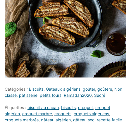
Catégories :
Biscuits
,
Gâteaux algériens
,
goûter
,
goûters
,
Non
classé
,
pâtisserie
,
petits fours
,
Ramadan2020
,
Sucré
Étiquettes :
biscuit au cacao
,
biscuits
,
croquet
,
croquet
algérien
,
croquet marbré
,
croquets
,
croquets algériens
,
croquets marbrés
,
gâteau algérien
,
gâteau sec
,
recette facile