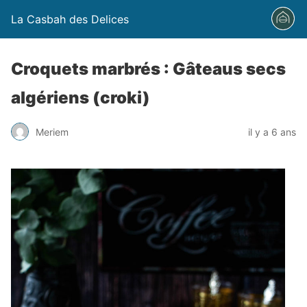
La Casbah des Delices
Croquets marbrés : Gâteaus secs
algériens (croki)
Meriem
il y a 6 ans