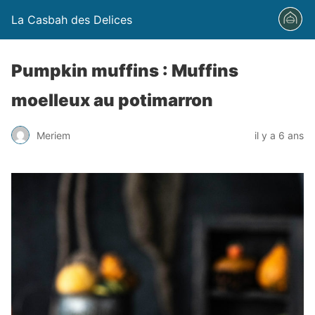
La Casbah des Delices
Pumpkin muffins : Muffins
moelleux au potimarron
Meriem
il y a 6 ans