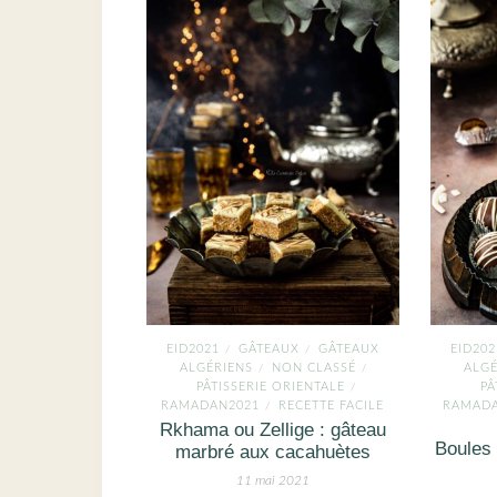
EID2021
GÂTEAUX
GÂTEAUX
EID202
/
/
ALGÉRIENS
NON CLASSÉ
ALGÉ
/
/
PÂTISSERIE ORIENTALE
PÂ
/
RAMADAN2021
RECETTE FACILE
RAMADA
/
Rkhama ou Zellige : gâteau
Boules 
marbré aux cacahuètes
11 mai 2021