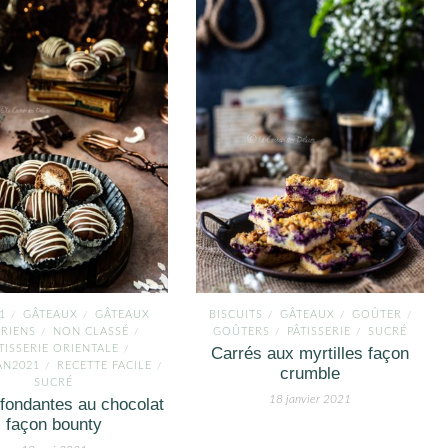
1
GÂTEAUX
GÂTEAUX
BISCUITS
GÂTEAUX
GOÛTER
/
/
/
/
/
RIENS
NON CLASSÉ
GOÛTERS
PÂTISSERIE
SUCRÉ
/
/
/
/
TISSERIE ORIENTALE
/
Carrés aux myrtilles façon
N2021
RECETTE FACILE
/
/
crumble
SUCRÉ
18 janvier 2021
fondantes au chocolat
façon bounty