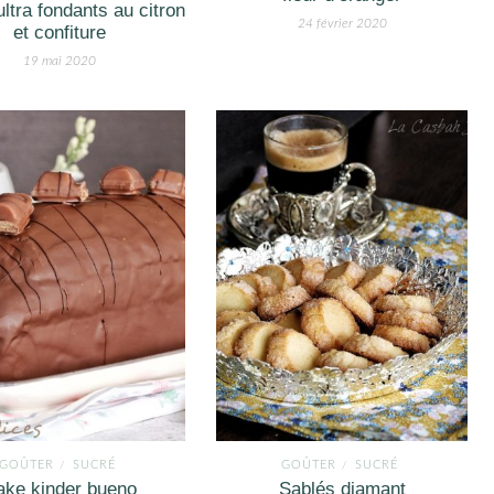
ltra fondants au citron
24 février 2020
et confiture
19 mai 2020
GOÛTER
SUCRÉ
GOÛTER
SUCRÉ
/
/
ake kinder bueno
Sablés diamant