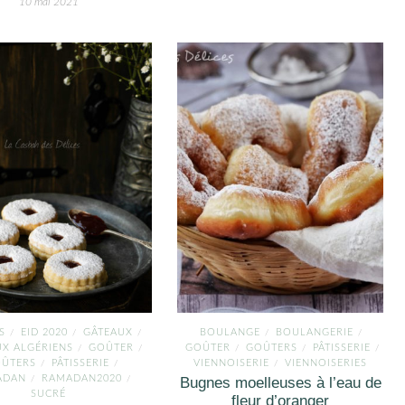
10 mai 2021
S
EID 2020
GÂTEAUX
BOULANGE
BOULANGERIE
/
/
/
/
/
X ALGÉRIENS
GOÛTER
GOÛTER
GOÛTERS
PÂTISSERIE
/
/
/
/
/
ÛTERS
PÂTISSERIE
VIENNOISERIE
VIENNOISERIES
/
/
/
ADAN
RAMADAN2020
/
/
Bugnes moelleuses à l’eau de
SUCRÉ
fleur d’oranger