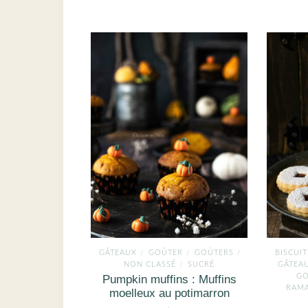
GÂTEAUX
GOÛTER
GOÛTERS
BISCUIT
/
/
/
NON CLASSÉ
SUCRÉ
GÂTEAU
/
GO
Pumpkin muffins : Muffins
RAM
moelleux au potimarron