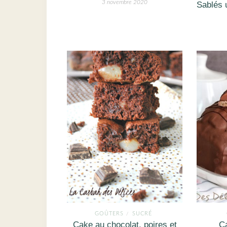
3 novembre 2020
Sablés u
GOÛTERS
SUCRÉ
/
Cake au chocolat, poires et
C