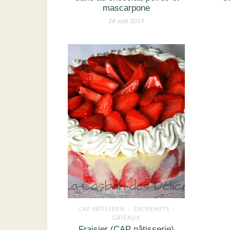
mascarpone
28 août 2019
CAP PÂTISSERIE
ENTREMETS
/
/
GÂTEAUX
Fraisier (CAP pâtisserie)