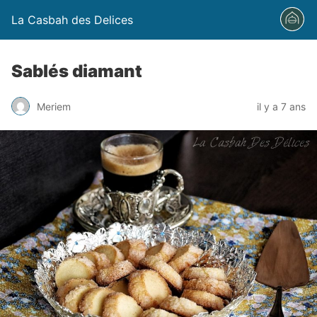
La Casbah des Delices
Sablés diamant
Meriem
il y a 7 ans