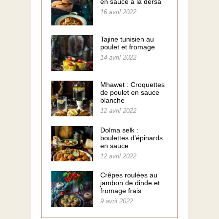
en sauce à la dersa
16 avril 2022
Tajine tunisien au
poulet et fromage
14 avril 2022
Mhawet : Croquettes
de poulet en sauce
blanche
12 avril 2022
Dolma selk :
boulettes d’épinards
en sauce
12 avril 2022
Crêpes roulées au
jambon de dinde et
fromage frais
9 avril 2022