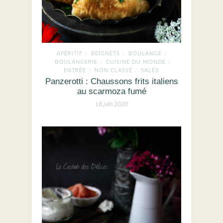
APÉRITIF
BEIGNETS
BOULANGE
/
/
/
BOULANGERIE
CUISINE DU MONDE
/
/
ENTRÉE
NON CLASSÉ
SALÉS
/
/
Panzerotti : Chaussons frits italiens
au scarmoza fumé
18 juin 2020