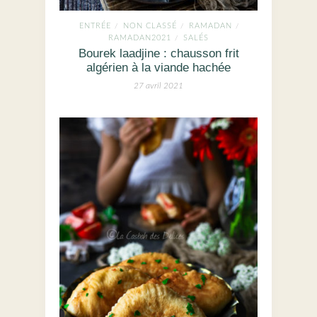
ENTRÉE
NON CLASSÉ
RAMADAN
/
/
/
RAMADAN2021
SALÉS
/
Bourek laadjine : chausson frit
algérien à la viande hachée
27 avril 2021