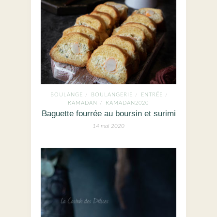
BOULANGE
BOULANGERIE
ENTRÉE
/
/
/
RAMADAN
RAMADAN2020
/
Baguette fourrée au boursin et surimi
14 mai 2020