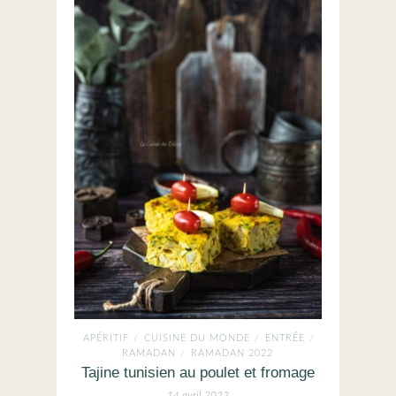
APÉRITIF
CUISINE DU MONDE
ENTRÉE
/
/
/
RAMADAN
RAMADAN 2022
/
Tajine tunisien au poulet et fromage
14 avril 2022