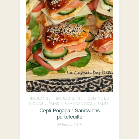
BOULANGE
BOULANGERIE
CUISINE DU
/
/
MONDE
PAINS
RAMADAN2020
SALÉS
/
/
/
Cepli Poğaça : Sandwichs
portefeuille
29 janvier 2019