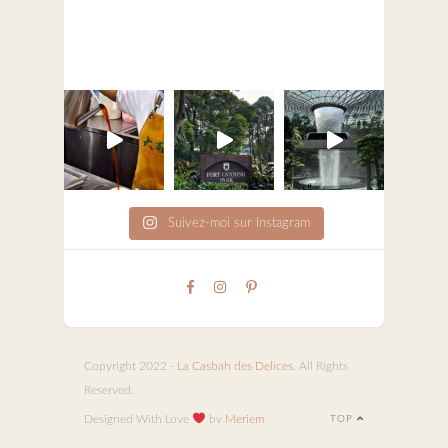
Suivez-moi sur Instagram
Copyright 2022 -
La Casbah des Delices
. All Rights
Reserved.
Designed With Love
by
Meriem
TOP