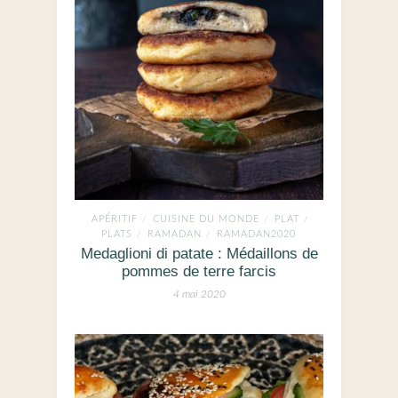
APÉRITIF
CUISINE DU MONDE
PLAT
/
/
/
PLATS
RAMADAN
RAMADAN2020
/
/
Medaglioni di patate : Médaillons de
pommes de terre farcis
4 mai 2020