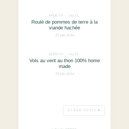
APÉRITIF
SALÉS
/
Roulé de pommes de terre à la
viande hachée
25 juin 2016
APÉRITIF
SALÉS
/
Vols au vent au thon 100% home
made
23 juin 2016
OLDER POSTS