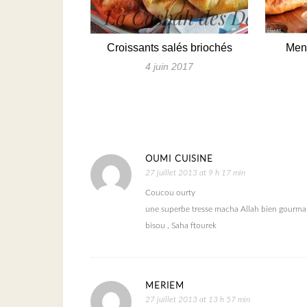
Croissants salés briochés
Men
4 juin 2017
OUMI CUISINE
27 juillet 2013 at 9 h 17 min
Coucou ourty
une superbe tresse macha Allah bien gourm
bisou , Saha ftourek
MERIEM
27 juillet 2013 at 13 h 57 min