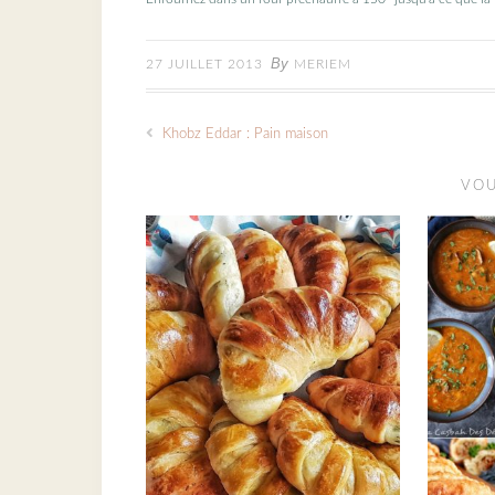
By
27 JUILLET 2013
MERIEM
Khobz Eddar : Pain maison
VOU