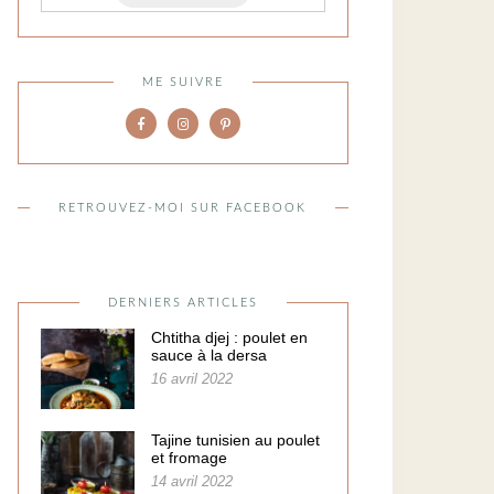
ME SUIVRE
RETROUVEZ-MOI SUR FACEBOOK
DERNIERS ARTICLES
Chtitha djej : poulet en
sauce à la dersa
16 avril 2022
Tajine tunisien au poulet
et fromage
14 avril 2022