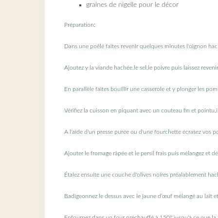
graines de nigelle pour le décor
Préparation:
Dans une poêlé faites revenir quelques minutes l'oignon hac
Ajoutez y la viande hachée,le sel,le poivre puis laissez reven
En parallèle faites bouillir une casserole et y plonger les po
Vérifiez la cuisson en piquant avec un couteau fin et pointu,i
A l'aide d'un presse purée ou d'une fourchette écrasez vos p
Ajouter le fromage râpée et le persil frais puis mélangez et dé
Étalez ensuite une couche d'olives noires préalablement hach
Badigeonnez le dessus avec le jaune d’œuf mélangé au lait et
Enfournez dans un four préchauffé à 150° jusqu'à ce que la t