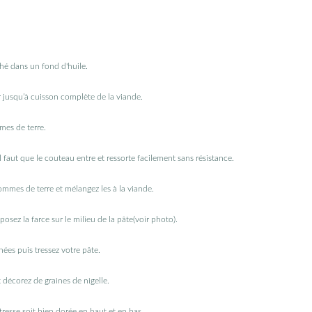
hé dans un fond d'huile.
ir jusqu’à cuisson complète de la viande.
mmes de terre.
l faut que le couteau entre et ressorte facilement sans résistance.
ommes de terre et mélangez les à la viande.
posez la farce sur le milieu de la pâte(voir photo).
ées puis tressez votre pâte.
 décorez de graines de nigelle.
resse soit bien dorée en haut et en bas.