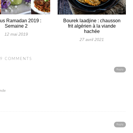
us Ramadan 2019 :
Bourek laadjine : chausson
Semaine 2
frit algérien à la viande
hachée
12 mai 2019
27 avril 2021
9 COMMENTS
Reply
ande
Reply