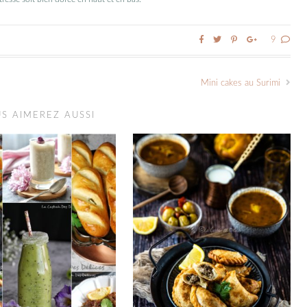
9
Mini cakes au Surimi
S AIMEREZ AUSSI