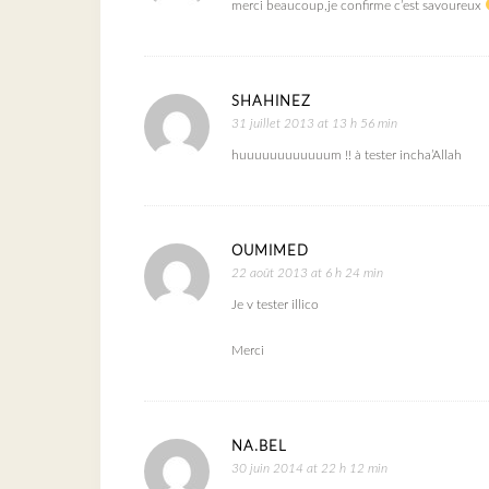
merci beaucoup,je confirme c’est savoureux
SHAHINEZ
31 juillet 2013 at 13 h 56 min
huuuuuuuuuuuum !! à tester incha’Allah
OUMIMED
22 août 2013 at 6 h 24 min
Je v tester illico
Merci
NA.BEL
30 juin 2014 at 22 h 12 min