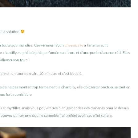
i la solution
s en toute gourmandise. Ces verrines façon
cheesecake
à l’ananas sont
chantilly au philadelphia parfumée au citron, et d’une purée d’ananas rôti. Elles
allumer son four !
are en un tour de main, 10 minutes et c’est bouclé.
le de ne pas monter trop fermement la chantilly, elle doit rester onctueuse tout en
ux fort appréciable.
s et myrtilles, mais vous pouvez très bien garder des dés d’ananas pour le dessus
ouvez utiliser une douille cannelée, j’ai préféré avoir cet effet spirale.