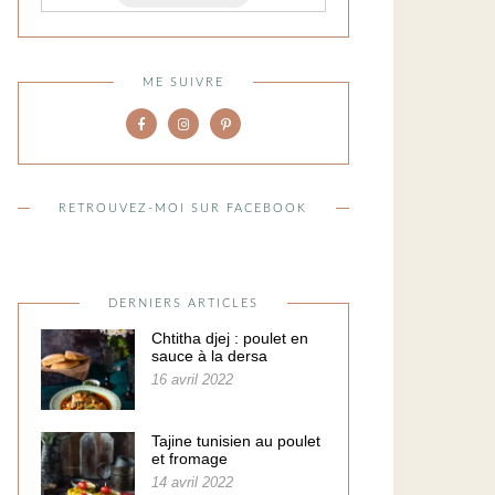
ME SUIVRE
RETROUVEZ-MOI SUR FACEBOOK
DERNIERS ARTICLES
Chtitha djej : poulet en
sauce à la dersa
16 avril 2022
Tajine tunisien au poulet
et fromage
14 avril 2022