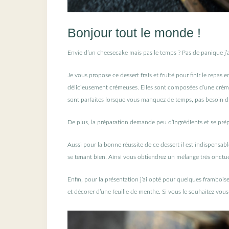
Bonjour tout le monde !
Envie d’un cheesecake mais pas le temps ? Pas de panique j’a
Je vous propose ce dessert frais et fruité pour finir le repa
délicieusement crémeuses. Elles sont composées d’une crème 
sont parfaites lorsque vous manquez de temps, pas besoin d’
De plus, la préparation demande peu d’ingrédients et se prép
Aussi pour la bonne réussite de ce dessert il est indispensab
se tenant bien. Ainsi vous obtiendrez un mélange très onctue
Enfin, pour la présentation j’ai opté pour quelques framboise
et décorer d’une feuille de menthe. Si vous le souhaitez vous p