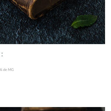
 :
30% de MG