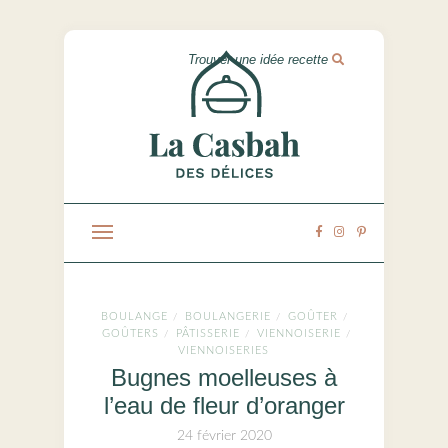
BOULANGE
BOULANGERIE
GOÛTER
/
/
/
GOÛTERS
PÂTISSERIE
VIENNOISERIE
/
/
/
VIENNOISERIES
Bugnes moelleuses à
l’eau de fleur d’oranger
24 février 2020