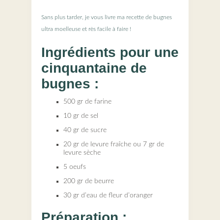
Sans plus tarder, je vous livre ma recette de bugnes
ultra moelleuse et rès facile à faire !
Ingrédients pour une
cinquantaine de
bugnes :
500 gr de farine
10 gr de sel
40 gr de sucre
20 gr de levure fraîche ou 7 gr de
levure sèche
5 oeufs
200 gr de beurre
30 gr d’eau de fleur d’oranger
Préparation :