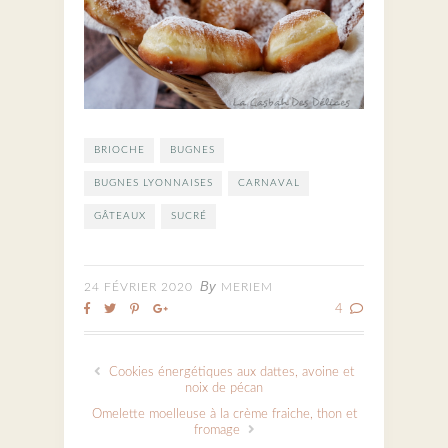
BRIOCHE
BUGNES
BUGNES LYONNAISES
CARNAVAL
GÂTEAUX
SUCRÉ
By
24 FÉVRIER 2020
MERIEM
4
Cookies énergétiques aux dattes, avoine et
noix de pécan
Omelette moelleuse à la crème fraiche, thon et
fromage