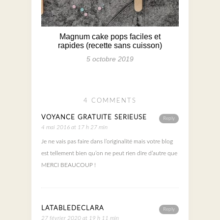
Magnum cake pops faciles et
rapides (recette sans cuisson)
5 octobre 2019
4 COMMENTS
VOYANCE GRATUITE SERIEUSE
Reply
4 mai 2016 at 17 h 27 min
Je ne vais pas faire dans l’originalité mais votre blog
est tellement bien qu’on ne peut rien dire d’autre que
MERCI BEAUCOUP !
LATABLEDECLARA
Reply
27 février 2020 at 19 h 11 min