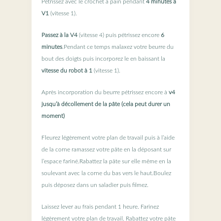
Pétrissez avec le crochet à pain pendant
4 minutes à
V1
(vitesse 1).
Passez à la V4
(vitesse 4) puis pétrissez encore
6
minutes
.Pendant ce temps malaxez votre beurre du
bout des doigts puis incorporez le en baissant la
vitesse du robot à 1
(vitesse 1).
Après incorporation du beurre pétrissez encore à
v4
jusqu’à décollement de la pâte (cela peut durer un
moment)
Fleurez légèrement votre plan de travail puis à l’aide
de la corne ramassez votre pâte en la déposant sur
l’espace fariné.Rabattez la pâte sur elle même en la
soulevant avec la corne du bas vers le haut.Boulez
puis déposez dans un saladier puis filmez.
Laissez lever au frais pendant 1 heure. Farinez
légèrement votre plan de travail. Rabattez votre pâte