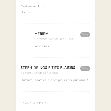
C’est vraiment bon
Bisous
MERIEM
Reply
27 février 2020 at 20 h 48 min
merci bises
STEPH DE NOS P'TITS PLAISIRS
Reply
11 mars 2020 at 15 h 30 min
Hummm, j’adore ça !!! je t’en piques quelques uns !!!
LEAVE A REPLY