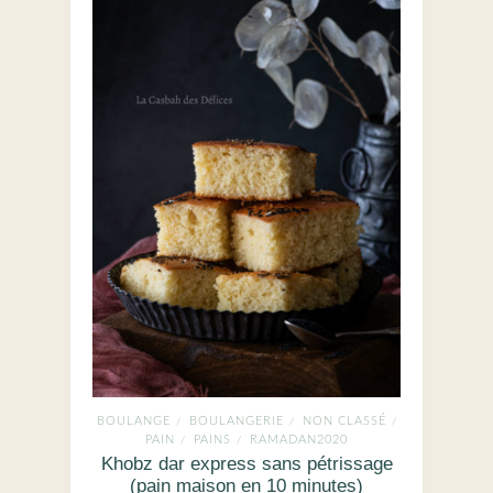
BOULANGE
BOULANGERIE
NON CLASSÉ
/
/
/
PAIN
PAINS
RAMADAN2020
/
/
Khobz dar express sans pétrissage
(pain maison en 10 minutes)