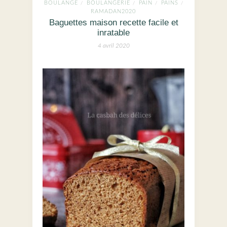
BOULANGE
BOULANGERIE
PAIN
PAINS
/
/
/
/
RAMADAN2020
Baguettes maison recette facile et
inratable
4 avril 2020