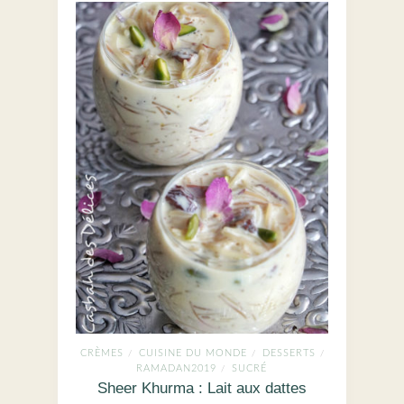
CRÈMES
CUISINE DU MONDE
DESSERTS
/
/
/
RAMADAN2019
SUCRÉ
/
Sheer Khurma : Lait aux dattes