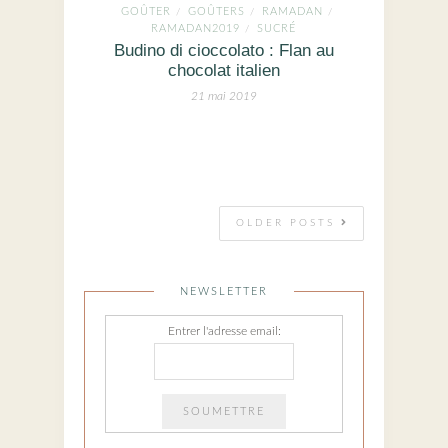
GOÛTER
GOÛTERS
RAMADAN
/
/
/
RAMADAN2019
SUCRÉ
/
Budino di cioccolato : Flan au
chocolat italien
21 mai 2019
OLDER POSTS
NEWSLETTER
Entrer l'adresse email: