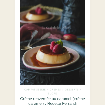
CAP PÂTISSERIE
CRÈMES
DESSERTS
/
/
/
SUCRÉ
Crème renversée au caramel (crème
caramel) : Recette Ferrandi