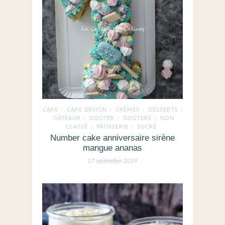
CAKE
CAKE DESIGN
CRÈMES
DESSERTS
/
/
/
/
GÂTEAUX
GOÛTER
GOÛTERS
NON
/
/
/
CLASSÉ
PÂTISSERIE
SUCRÉ
/
/
Number cake anniversaire sirène
mangue ananas
17 septembre 2019