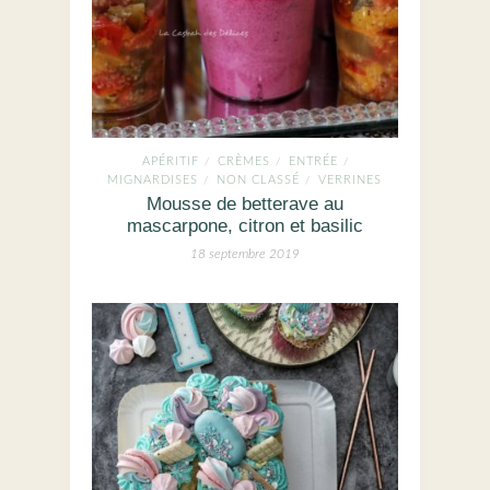
APÉRITIF
CRÈMES
ENTRÉE
/
/
/
MIGNARDISES
NON CLASSÉ
VERRINES
/
/
Mousse de betterave au
mascarpone, citron et basilic
18 septembre 2019