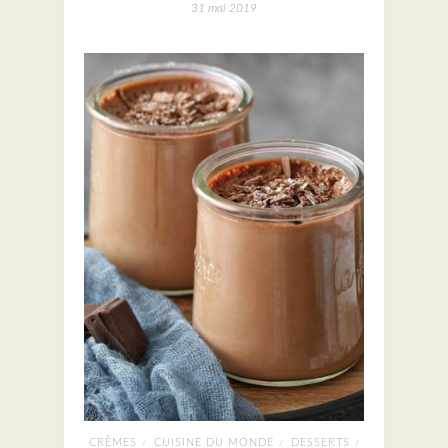
31 mai 2019
CRÈMES
CUISINE DU MONDE
DESSERTS
/
/
/