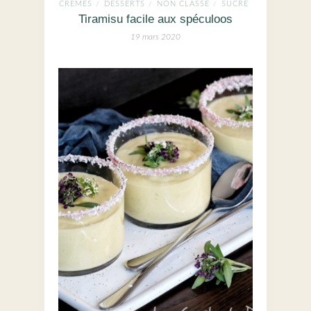
CRÈMES
DESSERTS
NON CLASSÉ
SUCRÉ
/
/
/
Tiramisu facile aux spéculoos
19 mars 2020