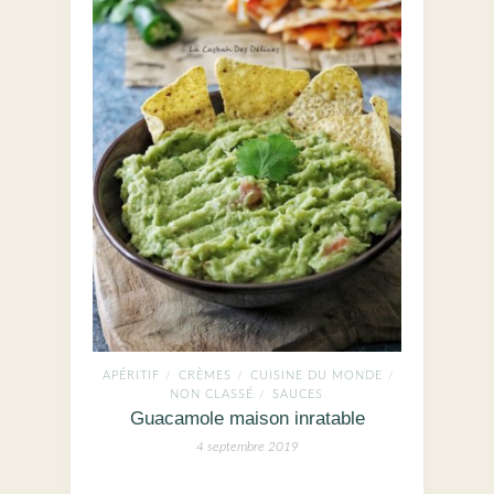
APÉRITIF
CRÈMES
CUISINE DU MONDE
/
/
/
NON CLASSÉ
SAUCES
/
Guacamole maison inratable
4 septembre 2019