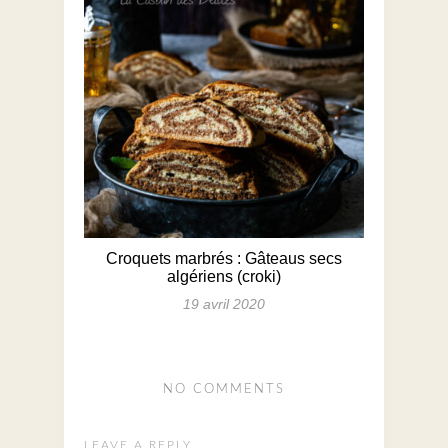
Croquets marbrés : Gâteaus secs
algériens (croki)
19 avril 2020
NO COMMENTS
LEAVE A REPLY