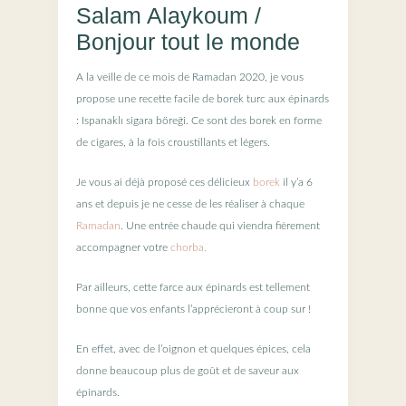
Salam Alaykoum /
Bonjour tout le monde
A la veille de ce mois de Ramadan 2020, je vous
propose une recette facile de borek turc aux épinards
: Ispanaklı sigara böreği. Ce sont des borek en forme
de cigares, à la fois croustillants et légers.
Je vous ai déjà proposé ces délicieux
borek
il y’a 6
ans et depuis je ne cesse de les réaliser à chaque
Ramadan
. Une entrée chaude qui viendra fièrement
accompagner votre
chorba.
Par ailleurs, cette farce aux épinards est tellement
bonne que vos enfants l’apprécieront à coup sur !
En effet, avec de l’oignon et quelques épices, cela
donne beaucoup plus de goût et de saveur aux
épinards.