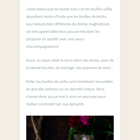
J’aime beaucoup les borek turcs car les feuilles yufka
absorbent moins d’huile que les feuilles de bricks.
Leur texture bien différente des bricks maghrébines
est très appréciable.Vous pouvez très bien les
proposer en apéritif avec une sauce
d’accompagnement.
Aussi, on peut varier la farce selon ses envies, avec de
la viande hachée, du fromage, des pommes de terre…
Enfin, les feuilles de yufka sont facilement trouvables
en grandes surfaces ou en épicerie turque. Vous
n’aurez donc aucun mal à vous en procurer pour
réaliser ces borek turc aux épinards.