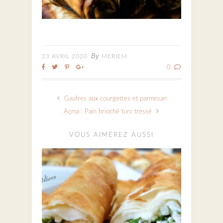
By
23 AVRIL 2020
MERIEM
0
Gaufres aux courgettes et parmesan
Açma : Pain brioché turc tressé
VOUS AIMEREZ AUSSI