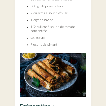
500 gr d’épinards frais
2 cuillères à soupe d’huile
1 oignon haché
1/2 cuillère à soupe de tomate
concentrée
sel, poivre
Flocons de piment