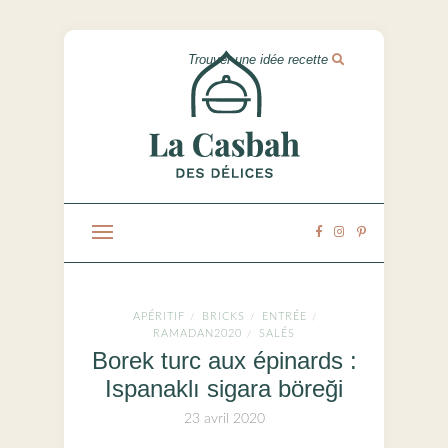
APÉRITIF
BRICKS
ENTRÉE
/
/
/
RAMADAN2020
SALÉS
/
Borek turc aux épinards :
Ispanaklı sigara böreği
23 avril 2020