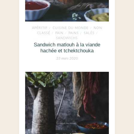
APÉRITIF
CUISINE DU MONDE
NON
/
/
CLASSÉ
PAIN
PAINS
SALÉS
/
/
/
/
SANDWICHS
Sandwich matlouh à la viande
hachée et tchektchouka
23 mars 2020