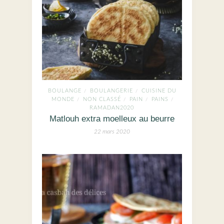
BOULANGE
BOULANGERIE
CUISINE DU
/
/
MONDE
NON CLASSÉ
PAIN
PAINS
/
/
/
/
RAMADAN2020
Matlouh extra moelleux au beurre
22 mars 2020