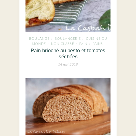
BOULANGE
BOULANGERIE
CUISINE DU
/
/
MONDE
NON CLASSÉ
PAIN
PAINS
/
/
/
Pain brioché au pesto et tomates
séchées
14 mai 2019