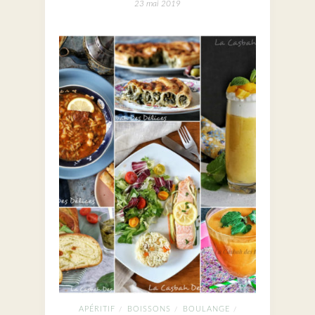
23 mai 2019
APÉRITIF
BOISSONS
BOULANGE
/
/
/