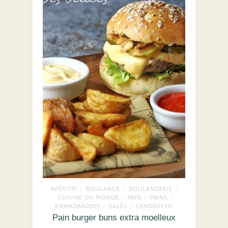
APÉRITIF
BOULANGE
BOULANGERIE
/
/
/
CUISINE DU MONDE
PAIN
PAINS
/
/
/
RAMADAN2019
SALÉS
SANDWICHS
/
/
Pain burger buns extra moelleux