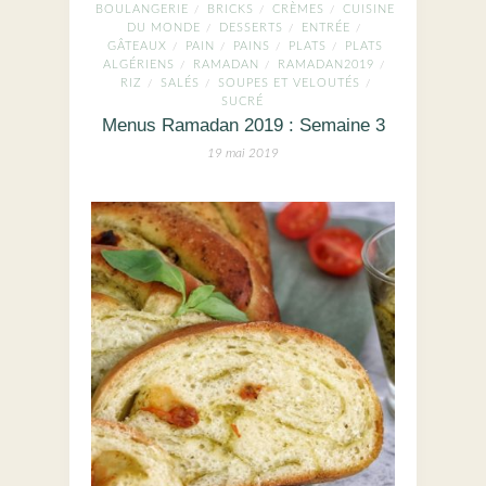
BOULANGERIE
BRICKS
CRÈMES
CUISINE
/
/
/
DU MONDE
DESSERTS
ENTRÉE
/
/
/
GÂTEAUX
PAIN
PAINS
PLATS
PLATS
/
/
/
/
ALGÉRIENS
RAMADAN
RAMADAN2019
/
/
/
RIZ
SALÉS
SOUPES ET VELOUTÉS
/
/
/
SUCRÉ
Menus Ramadan 2019 : Semaine 3
19 mai 2019