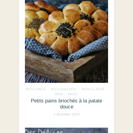
BOULANGE
BOULANGERIE
NON CLASSÉ
/
/
/
PAIN
PAINS
/
Petits pains briochés à la patate
douce
3 décembre 2019