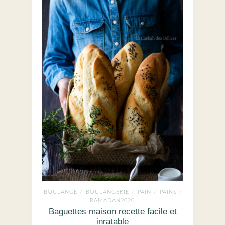
BOULANGE
BOULANGERIE
PAIN
PAINS
/
/
/
/
RAMADAN2020
Baguettes maison recette facile et
inratable