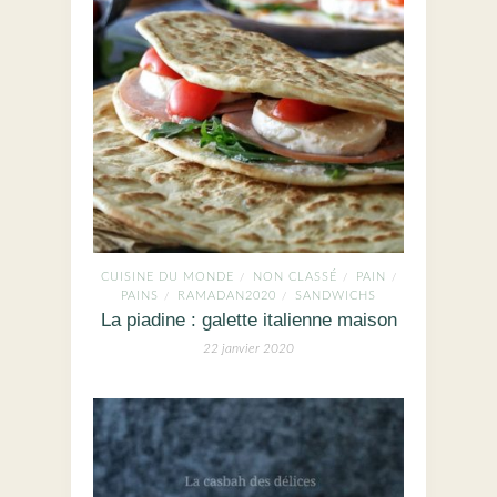
CUISINE DU MONDE
NON CLASSÉ
PAIN
/
/
/
PAINS
RAMADAN2020
SANDWICHS
/
/
La piadine : galette italienne maison
22 janvier 2020