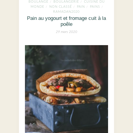
BOULANGE
BOULANGERIE
CUISINE DU
/
/
MONDE
NON CLASSÉ
PAIN
PAINS
/
/
/
/
RAMADAN2020
Pain au yogourt et fromage cuit à la
poêle
29 mars 2020